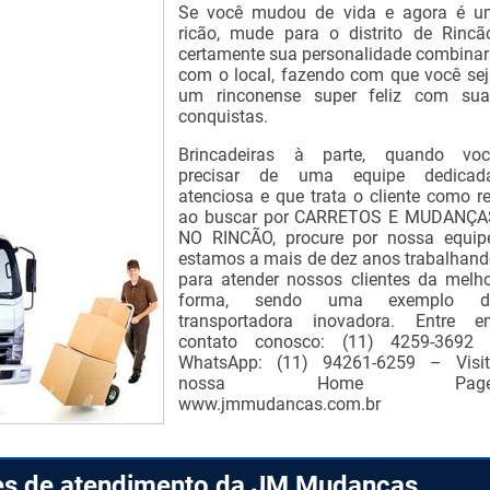
Se você mudou de vida e agora é u
ricão, mude para o distrito de Rincã
certamente sua personalidade combina
com o local, fazendo com que você se
um rinconense super feliz com sua
conquistas.
Brincadeiras à parte, quando voc
precisar de uma equipe dedicada
atenciosa e que trata o cliente como re
ao buscar por CARRETOS E MUDANÇA
NO RINCÃO, procure por nossa equipe
estamos a mais de dez anos trabalhan
para atender nossos clientes da melh
forma, sendo uma exemplo d
transportadora inovadora. Entre e
contato conosco: (11) 4259-3692 
WhatsApp: (11) 94261-6259 – Visit
nossa Home Page
www.jmmudancas.com.br
ões de atendimento da JM Mudanças