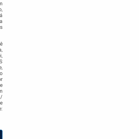
m
o,
rá
ja
s
ê
,
i,
S
,
do
or
e
m
/
e
: