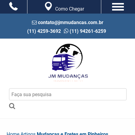
Como Chegar
contato@jmmudancas.com.br
(11) 4259-3692
(11) 94261-6259
Home
Artigos
Mudanças e Fretes em Pinheiros