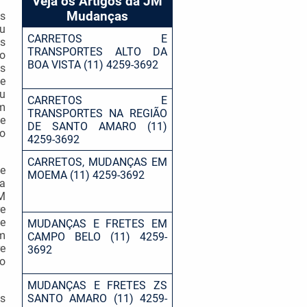
Veja os Artigos da JM
Mudanças
os
u
CARRETOS E
s
TRANSPORTES ALTO DA
ro
BOA VISTA (11) 4259-3692
s
de
u
CARRETOS E
em
TRANSPORTES NA REGIÃO
e
DE SANTO AMARO (11)
 o
4259-3692
CARRETOS, MUDANÇAS EM
de
MOEMA (11) 4259-3692
a
M
e
 e
MUDANÇAS E FRETES EM
m
CAMPO BELO (11) 4259-
e
3692
o
MUDANÇAS E FRETES ZS
os
SANTO AMARO (11) 4259-