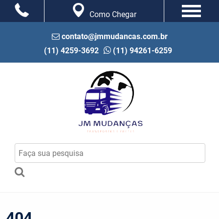
Como Chegar
contato@jmmudancas.com.br
(11) 4259-3692
(11) 94261-6259
404