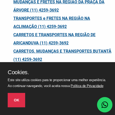
MUDANÇAS E FRETES NA REGIÃO DA PRAÇA DA
ÁRVORE (11) 4259-3692
TRANSPORTES e FRETES NA REGIÃO NA
ACLIMAÇÃO (11) 4259-3692
CARRETOS E TRANSPORTES NA REGIÃO DE
ARICANDUVA (11) 4259-3692
CARRETOS, MUDANÇAS E TRANSPORTES BUTANTÃ
(11) 4259-3692
CARRETOS, MUDANÇAS E TRANSPORTES CAMPO
Cookies.
LIMPO (11) 4259-3692
Este site utiliza cookies para te proporcionar uma melhor experiência.
MUDANÇAS E TRANSPORTES NA CAPELA DO
Ao continuar navegando, você aceita nossa
Política de Privacidade
SOCORRO (11) 4259-3692
OK
TRANSPORTES, MUDANÇAS E FRETES NA
CONSOLAÇÃO (11) 4259-3692